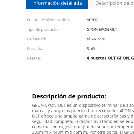
Información detallada
Descripción de 
Fuente de alimentación:
AC/DC
Tipo de producto:
GPON EPON OLT
Humedad:
el 5%~95%
Garantía:
3 años
4 puertos OLT GPON
G
Resaltar:
,
Descripción de producto:
GPON EPON OLT es un dispositivo terminal de alto 
marcas y apoya los puertos bidireccionales 4PON y
OLT ofrece una amplia gama de características y de
seguridad completa. El dispositivo también se eq
construcción rugosa que pueda soportar temperatur
300m m x 440m m x 45m m. Por otra parte, el GPON 