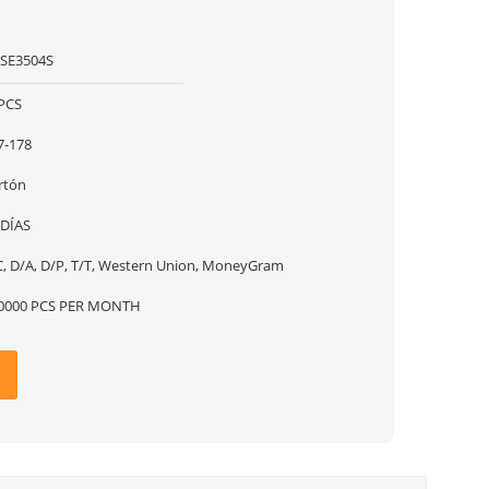
SE3504S
PCS
7-178
rtón
 DÍAS
C, D/A, D/P, T/T, Western Union, MoneyGram
0000 PCS PER MONTH