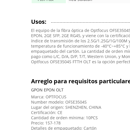
Usos:
El equipo de la fibra óptica de Optfocus OFSE3504S
EPON, 2GE SFP, 2GE RG45, y viene con la certificac
índice de transmisión de los 2.5G/1.25G/1G/100M y
temperatura de funcionamiento de -40°C~+85°C y l
empaquetado del cartón. La cantidad de orden míni
pago como L/C, D/A, D/P, T/T, Western Union, y M
Optfocus OFSE3504S FTTH OLT es la opción perfecta
Arreglo para requisitos particular
GPON EPON OLT
Marca: OPTFOCUS
Number modelo: OFSE3504S
Lugar del origen: SHENZHEN, CHINA
Certificación: CE
Cantidad de orden mínima: 10PCS
Precio: 157-178
Detalles de empaquetado: Cartón