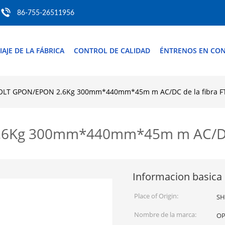
86-755-26511956
IAJE DE LA FÁBRICA
CONTROL DE CALIDAD
ÉNTRENOS EN CO
 OLT GPON/EPON 2.6Kg 300mm*440mm*45m m AC/DC de la fibra F
.6Kg 300mm*440mm*45m m AC/DC d
Informacion basica
Place of Origin:
SH
Nombre de la marca:
OP