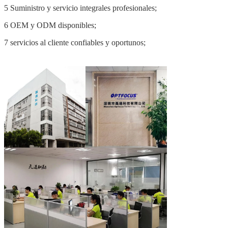
acceso XPON, soluciones FTTH/FTTx y productos de sistemas de
cableado pasivo.También nos comprometimos a proporcionar
servicios OEM y ODM personalizados a distribuidores de
comunicaciones globales, operadores de telecomunicaciones e
integradores de sistemas.El centro de fabricación OPTFOCUS
cubre un área de alrededor de 2.500 metros cuadrados y posee tres
talleres de producción, 9 líneas de producción.
Ventaja de nuestra empresa:
1 Certificación de empresa nacional de alta tecnología;
2 Equipo innovador de &producción de fibra óptica Más de 10
años;
3 Taller de producción de componentes activos y pasivos de fibra
óptica;
4 estricto sistema de gestión de calidad;
5 Suministro y servicio integrales profesionales;