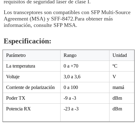
Los transceptores 100G son módulos rentables y de alto
rendimiento que admiten una velocidad de datos dual de
100G QSFP28 1294~1310NM SM 10KM LC LWDM.
El transceptor consta de tres secciones: un transmisor
láser FP, un fotodiodo PIN integrado con un
preamplificador de transimpedancia (TIA) y una unidad
de control MCU.Todos los módulos cumplen con los
requisitos de seguridad láser de clase I.