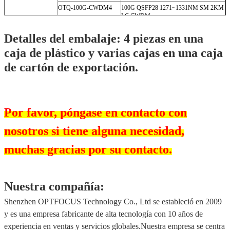
Más artículos para que compruebes:
25G SFP28
OTS-25G-SR
25G SFP28 850NM MM 100M LC
VCSEL
OTS-25G-SRZ
10G/25G SFP28 850NM MM 100M LC
VCSEL
OTS-25G-LR
25G SFP28 1310NM SM10KM LC DFB
OTS-25G-CXX-10
25G SFP28 1270-1370NM SM 10KM
LC CWDM
OBS-25G-2733-10
25G SFP28 1270NM SM 10KM LC
DFB
OBS-25G-3327-10
25G SFP28 1330NM SM 10KM LC
DFB
40G QSFP+
OTQ-40G-SR4
40G QSFP+ 850NM MM 100M MPO
OTQ-40G-LR4
40G QSFP+ 1271~1331NM SM LR4
10KM LC CWDM
100G QSFP28
OTQ-100G-SR4
100G QSFP28 850NM MM 100M MPO
VCSEL
OTQ-100G-CWDM4
100G QSFP28 1271~1331NM SM 2KM
LC CWDM