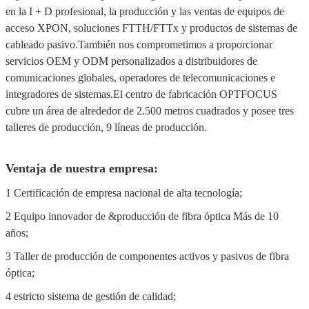
OTQ-100G-LR4
100G QSFP28 1294~1310NM SM
10KM LC LWDM
Detalles del embalaje: 4 piezas en una
caja de plástico y varias cajas en una caja
de cartón de exportación.
Por favor, póngase en contacto con
nosotros si tiene alguna necesidad,
muchas gracias por su contacto.
Nuestra compañía:
Shenzhen OPTFOCUS Technology Co., Ltd se estableció en 2009
y es una empresa fabricante de alta tecnología con 10 años de
experiencia en ventas y servicios globales.Nuestra empresa se centra
en la I + D profesional, la producción y las ventas de equipos de