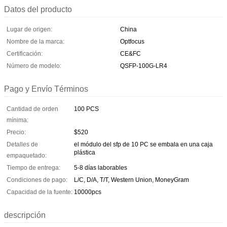
Datos del producto
Lugar de origen:
China
Nombre de la marca:
Optfocus
Certificación:
CE&FC
Número de modelo:
QSFP-100G-LR4
Pago y Envío Términos
Cantidad de orden
100 PCS
mínima:
Precio:
$520
Detalles de
el módulo del sfp de 10 PC se embala en una caja
plástica
empaquetado:
Tiempo de entrega:
5-8 días laborables
Condiciones de pago:
L/C, D/A, T/T, Western Union, MoneyGram
Capacidad de la fuente:
10000pcs
descripción