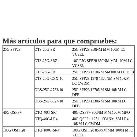
Los transceptores son compatibles con SFP Multi-Source
Agreement (MSA) y SFF-8472.Para obtener más
información, consulte SFP MSA.
Especificación:
Parámetro
Rango
Unidad
La temperatura
0 a +70
ºC
Voltaje
3,0 a 3,6
V
Corriente de polarización
0 a 100
mamá
Poder TX
-9 a -3
dBm
Potencia RX
-23 a -3
dBm