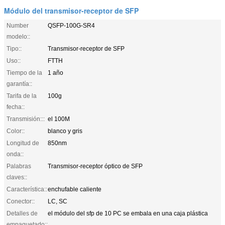
Módulo del transmisor-receptor de SFP
Number
QSFP-100G-SR4
modelo::
Tipo::
Transmisor-receptor de SFP
Uso::
FTTH
Tiempo de la
1 año
garantía::
Tarifa de la
100g
fecha::
Transmisión:::
el 100M
Color::
blanco y gris
Longitud de
850nm
onda::
Palabras
Transmisor-receptor óptico de SFP
claves::
Característica::
enchufable caliente
Conector::
LC, SC
Detalles de
el módulo del sfp de 10 PC se embala en una caja plástica
empaquetado::