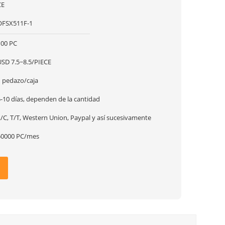
CE
OFSX511F-1
100 PC
USD 7.5~8.5/PIECE
1 pedazo/caja
5-10 días, dependen de la cantidad
L/C, T/T, Western Union, Paypal y así sucesivamente
50000 PC/mes