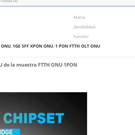
producto
Marca:
Sensibilidad:
Función:
N ONU
1GE SFF XPON ONU
1 PON FTTH OLT ONU
,
,
NU de la muestra FTTH ONU 1PON