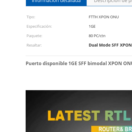
Información detallada
Descripción de 
Tipo:
FTTH XPON ONU
Especificación:
1GE
Paquete:
80 PC/ctn
Dual Mode SFF XPO
Resaltar:
Puerto disponible 1GE SFF bimodal XPON O