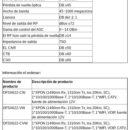
Pérdida de vuelta óptica
DB ≥45
Ancho de banda
45~1000 megaciclos
Llanura
DB del 士 1
Nivel de salida del RF
dBuv ≥72
Gama del control del AGC
0~-14 DBm
El RF hizo salir la pérdida de vuelta
DB ≥14
Impedancia de salida
75Ω
EL CNR
DB ≥50
CTB
DB ≥60
CSO
DB ≥60
Información el ordenar:
Nombre de
Descripción de producto
producto
OFSX622-CW
1*XPON (1490nm Rx, 1310nm Tx, los 20Km, SC),
1*10/100/1000Base-T, 1*10/100Base-T, 1*WIFI, CATV,
fuente de alimentación 12V
OFSX622-VW
1*XPON (1490nm Rx, 1310nm Tx, los 20Km, SC),
1*10/100/1000Base-T, 1*10/100Base-T, 1*WIFI, VOIP, fuente
de alimentación 12V
OFSX622-CVW
1*XPON (1490nm Rx, 1310nm Tx, los 20Km, SC),
1*10/100/1000Base-T, 1*10/100Base-T, 1*WIFI, VOIP, CATV,