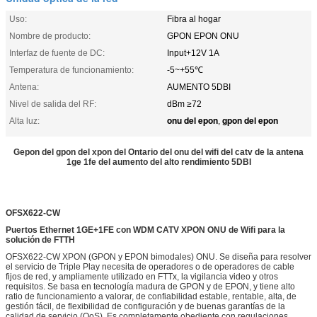
Uso:
Fibra al hogar
Nombre de producto:
GPON EPON ONU
Interfaz de fuente de DC:
Input+12V 1A
Temperatura de funcionamiento:
-5~+55℃
Antena:
AUMENTO 5DBI
Nivel de salida del RF:
dBm ≥72
onu del epon
gpon del epon
Alta luz:
,
Gepon del gpon del xpon del Ontario del onu del wifi del catv de la antena
1ge 1fe del aumento del alto rendimiento 5DBI
OFSX622-CW
Puertos Ethernet 1GE+1FE con WDM CATV XPON ONU de Wifi para la
solución de FTTH
OFSX622-CW XPON (GPON y EPON bimodales) ONU. Se diseña para resolver
el servicio de Triple Play necesita de operadores o de operadores de cable
fijos de red, y ampliamente utilizado en FTTx, la vigilancia video y otros
requisitos. Se basa en tecnología madura de GPON y de EPON, y tiene alto
ratio de funcionamiento a valorar, de confiabilidad estable, rentable, alta, de
gestión fácil, de flexibilidad de configuración y de buenas garantías de la
calidad de servicio (QoS). Es completamente obediente con regulaciones