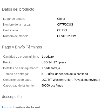
Datos del producto
Lugar de origen:
China
Nombre de la marca:
OPTFOCUS
Certificación:
CE ISO
Número de modelo:
OFSX622-CW
Pago y Envío Términos
Cantidad de orden mínima:
1 pedazo
Precio:
USD 24~27 / piece
Detalles de empaquetado:
1 pedazo/caja
Tiempo de entrega:
5-10 días, dependen de la cantidad
Condiciones de pago:
L/C, T/T, Western Union, Paypal, moneygram
Capacidad de la fuente:
50000 pcs / mes
descripción
Unidad óptica de la red