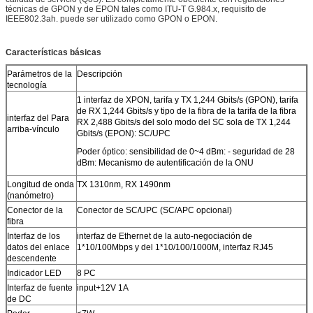
técnicas de GPON y de EPON tales como ITU-T G.984.x, requisito de
IEEE802.3ah. puede ser utilizado como GPON o EPON.
Características básicas
Parámetros de la
Descripción
tecnología
1 interfaz de XPON, tarifa y TX 1,244 Gbits/s (GPON), tarifa
de RX 1,244 Gbits/s y tipo de la fibra de la tarifa de la fibra
interfaz del Para
RX 2,488 Gbits/s del solo modo del SC sola de TX 1,244
arriba-vínculo
Gbits/s (EPON): SC/UPC
Poder óptico: sensibilidad de 0~4 dBm: - seguridad de 28
dBm: Mecanismo de autentificación de la ONU
Longitud de onda
TX 1310nm, RX 1490nm
(nanómetro)
Conector de la
Conector de SC/UPC (SC/APC opcional)
fibra
Interfaz de los
interfaz de Ethernet de la auto-negociación de
datos del enlace
1*10/100Mbps y del 1*10/100/1000M, interfaz RJ45
descendente
Indicador LED
8 PC
Interfaz de fuente
input+12V 1A
de DC