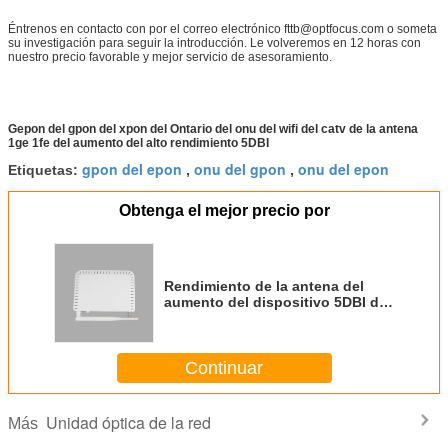
Éntrenos en contacto con por el correo electrónico fttb@optfocus.com o someta
su investigación para seguir la introducción. Le volveremos en 12 horas con
nuestro precio favorable y mejor servicio de asesoramiento.
Gepon del gpon del xpon del Ontario del onu del wifi del catv de la antena
1ge 1fe del aumento del alto rendimiento 5DBI
gpon del epon
onu del gpon
onu del epon
Etiquetas:
,
,
Obtenga el mejor precio por
Rendimiento de la antena del
aumento del dispositivo 5DBI del
Ontario Xpon Gpon Olt de 1GE
1FE CATV Wifi Onu alto
Continuar
Unidad óptica de la red
Más