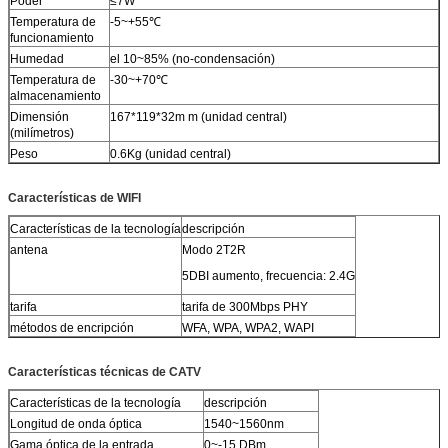
Poder
≤7W
Temperatura de
-5~+55℃
funcionamiento
Humedad
el 10~85% (no-condensación)
Temperatura de
-30~+70℃
almacenamiento
Dimensión
167*119*32m m (unidad central)
(milímetros)
Peso
0.6Kg (unidad central)
Características de WIFI
Características de la tecnología
descripción
antena
Modo 2T2R
5DBI aumento, frecuencia: 2.4G
tarifa
tarifa de 300Mbps PHY
métodos de encripción
WFA, WPA, WPA2, WAPI
Características técnicas de CATV
Características de la tecnología
descripción
Longitud de onda óptica
1540~1560nm
Gama óptica de la entrada
0~-15 DBm