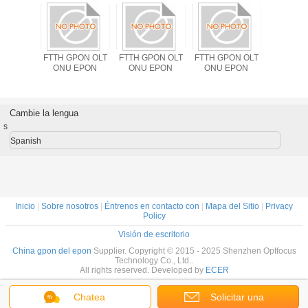
PON OLT
FTTH GPON OLT
FTTH GPON OLT
FTTH GPON OLT
LAN Wifi
EPON
ONU EPON
ONU EPON
ONU EPON
EPON XP
1310n
1490nm 
solució
OLT ONU
Cambie la lengua
ODM F
s
Spanish
Inicio
|
Sobre nosotros
|
Éntrenos en contacto con
|
Mapa del Sitio
|
Privacy
Policy
Visión de escritorio
China gpon del epon
Supplier. Copyright © 2015 - 2025 Shenzhen Optfocus
Technology Co., Ltd..
All rights reserved. Developed by
ECER
Chatea
Solicitar una