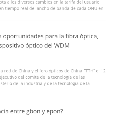
pta a los diversos cambios en la tarifa del usuario
en tiempo real del ancho de banda de cada ONU en
 mejorar la utilización del ancho de banda del
 oportunidades para la fibra óptica,
ispositivo óptico del WDM
la red de China y el foro ópticos de China FTTH” el 12
 ejecutivo del comité de la tecnología de las
terio de la industria y de la tecnología de la
 del CST de China Telecommunications Group la ...
encia entre gbon y epon?