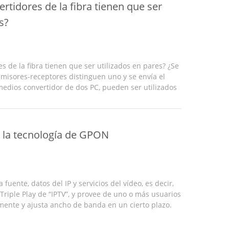
rtidores de la fibra tienen que ser
s?
s de la fibra tienen que ser utilizados en pares? ¿Se
smisores-receptores distinguen uno y se envía el
medios convertidor de dos PC, pueden ser utilizados
onvertidor se debe utilizar en pares, es ...
e la tecnología de GPON
uente, datos del IP y servicios del vídeo, es decir,
 Triple Play de “IPTV”, y provee de uno o más usuarios
mente y ajusta ancho de banda en un cierto plazo.
er de IGMP y funciones Snooping del multicast ...