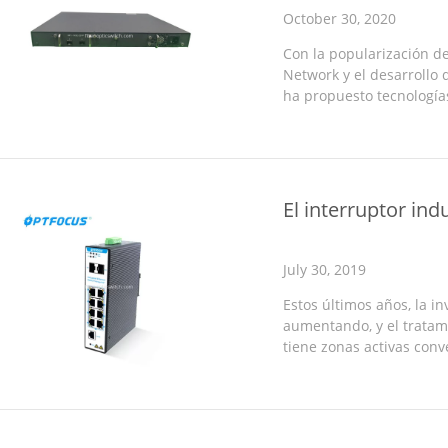
October 30, 2020
Con la popularización de
Network y el desarrollo 
ha propuesto tecnologí
Gbit/s o más, incluyendo
Ethernet, ...
El interruptor in
July 30, 2019
Estos últimos años, la i
aumentando, y el tratami
tiene zonas activas conv
tal como electricidad, el