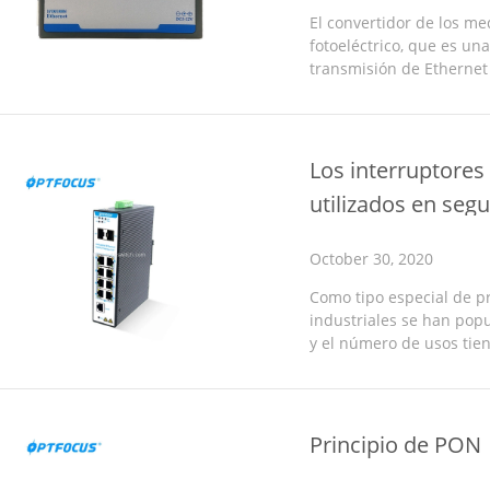
El convertidor de los me
fotoeléctrico, que es un
transmisión de Ethernet
doble retorcido de la cor
distancia. ...
Los interruptores
utilizados en seg
October 30, 2020
Como tipo especial de pr
industriales se han pop
y el número de usos tien
los interruptores industr
Principio de PON