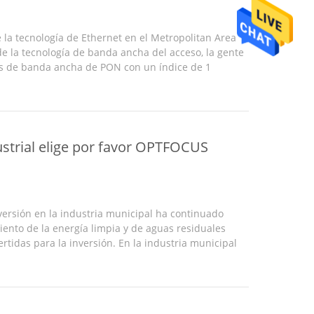
 la tecnología de Ethernet en el Metropolitan Area
de la tecnología de banda ancha del acceso, la gente
as de banda ancha de PON con un índice de 1
 tecnologías de EPON y de GPON: “E” refiere a
dustrial elige por favor OPTFOCUS
nversión en la industria municipal ha continuado
ento de la energía limpia y de aguas residuales
ertidas para la inversión. En la industria municipal
 abastecimiento y el gas de agua, el desarrollo ...