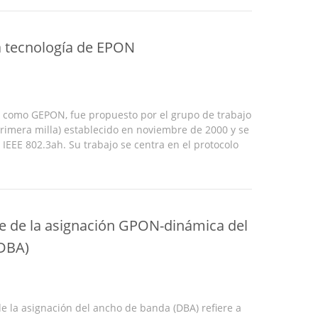
a tecnología de EPON
 como GEPON, fue propuesto por el grupo de trabajo
primera milla) establecido en noviembre de 2000 y se
 IEEE 802.3ah. Su trabajo se centra en el protocolo
l protocolo de Ethernet se amplía como mínimo; ...
ve de la asignación GPON-dinámica del
DBA)
e la asignación del ancho de banda (DBA) refiere a