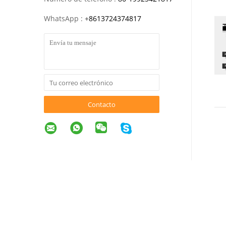
WhatsApp :
+
8613724374817
Contacto