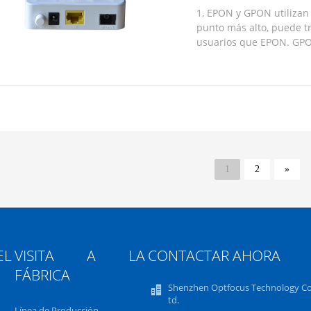
1, EPON y GPON utilizan
punto más alto, puede t
usuarios que EPON. GPON
comunicación de fibra ópt
de ...
1
2
»
L
VISITA A LA
CONTACTAR AHORA
FÁBRICA
Shenzhen Optfocus Technology Co.
td.
Línea de Producción