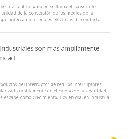
dios de la fibra también se llama el convertidor
a unidad de la conversión de los medios de la
 que intercambia señales eléctricas de conductor
tocircuito-distancia y señales ópticas de larga
 industriales son más ampliamente
uridad
oductos del interruptor de red, los interruptores
ularizado rápidamente en el campo de la seguridad,
e escape-como crecimiento. Hoy en día, en industria,
iales especiales se utilizan generalmente para ...