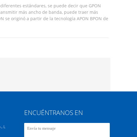
 diferentes estándares, se puede decir que GPON
ransmitir más ancho de banda, puede traer más
 se originó a partir de la tecnología APON BPON de
ica. A partir de este desarrollo, se utilizó el formato
ENCUÉNTRANOS EN
, L