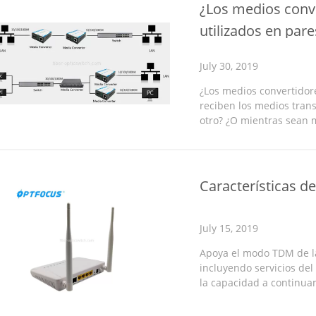
¿Los medios conve
utilizados en pare
July 30, 2019
¿Los medios convertidore
reciben los medios tran
otro? ¿O mientras sean 
en pares? ¿Si el medios c
Características d
July 15, 2019
Apoya el modo TDM de la f
incluyendo servicios del
la capacidad a continua
GPON proporciona el pod